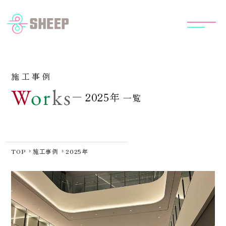
看板・サイン
施工事例
会社案内
施工事例
W
o
r
k
s
2025年
採用情報
一覧
お知らせ
TOP
施工事例
2025年
011-753-1010
tel.
平日 9:00〜18:00（土日祝日は除く）
ご相談・お問い合わせはこちら